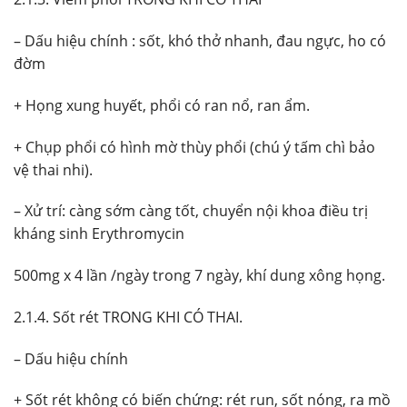
– Dấu hiệu chính : sốt, khó thở nhanh, đau ngực, ho có
đờm
+ Họng xung huyết, phổi có ran nổ, ran ẩm.
+ Chụp phổi có hình mờ thùy phổi (chú ý tấm chì bảo
vệ thai nhi).
– Xử trí: càng sớm càng tốt, chuyển nội khoa điều trị
kháng sinh Erythromycin
500mg x 4 lần /ngày trong 7 ngày, khí dung xông họng.
2.1.4. Sốt rét TRONG KHI CÓ THAI.
– Dấu hiệu chính
+ Sốt rét không có biến chứng: rét run, sốt nóng, ra mồ