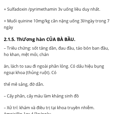
+ Sulfadoxin /pyrimethamin 3v uống liều duy nhất.
+ Muối quinine 10mg/kg cân nặng uống 3l/ngày trong 7
ngày
2.1.5. ThƯơng hàn CỦA BÀ BẦU.
– Triêu chứng: sốt tăng dần, đau đầu, táo bón ban đầu,
ho khan, mệt mỏi, chán
ăn, lách to sau đi ngoài phân lỏng. Có dấu hiệu bụng
ngoại khoa (thủng ruột). Có
thể mê sảng, đờ dẫn.
– Cấy phân, cấy máu làm kháng sinh đồ
– Xử trí: khám và điều trị tại khoa truyền nhiễm.
Ampicillin 1gx 4 lần/ngày