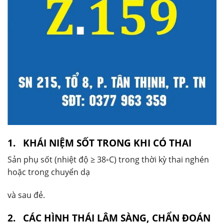
1. KHÁI NIỆM SỐT TRONG KHI CÓ THAI
Sản phụ sốt (nhiệt độ ≥ 38◦C) trong thời kỳ thai nghén
hoặc trong chuyển dạ
và sau đẻ.
2. CÁC HÌNH THÁI LÂM SÀNG, CHẨN ĐOÁN