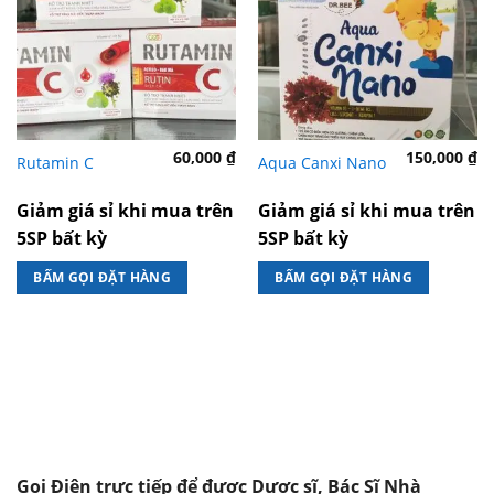
60,000
₫
150,000
₫
Rutamin C
Aqua Canxi Nano
Giảm giá sỉ khi mua trên
Giảm giá sỉ khi mua trên
5SP bất kỳ
5SP bất kỳ
BẤM GỌI ĐẶT HÀNG
BẤM GỌI ĐẶT HÀNG
Gọi Điện trực tiếp để được Dược sĩ, Bác Sĩ Nhà