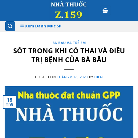
Skip
to
content
Xem Danh Mục SP
BÀ BẦU VÀ TRẺ EM
SỐT TRONG KHI CÓ THAI VÀ ĐIỀU
TRỊ BỆNH CỦA BÀ BẦU
POSTED ON
THÁNG 8 18, 2020
BY
HIEN
18
Th8