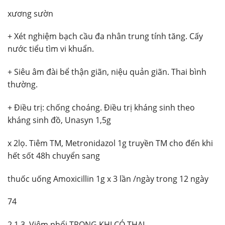
xương sườn
+ Xét nghiệm bạch cầu đa nhân trung tính tăng. Cấy
nước tiểu tìm vi khuẩn.
+ Siêu âm đài bể thận giãn, niệu quản giãn. Thai bình
thường.
+ Điều trị: chống choáng. Điều trị kháng sinh theo
kháng sinh đồ, Unasyn 1,5g
x 2lọ. Tiêm TM, Metronidazol 1g truyền TM cho đến khi
hết sốt 48h chuyển sang
thuốc uống Amoxicillin 1g x 3 lần /ngày trong 12 ngày
74
2.1.3. Viêm phổi TRONG KHI CÓ THAI