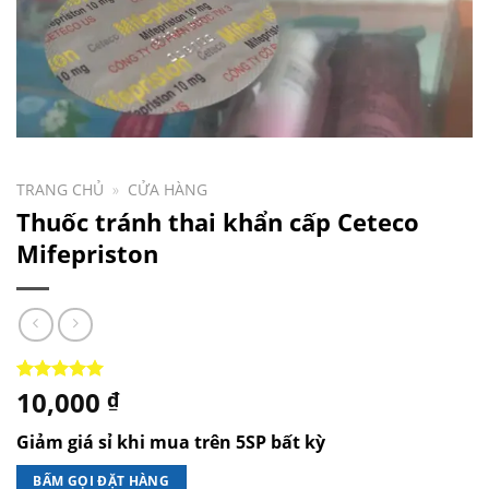
TRANG CHỦ
»
CỬA HÀNG
Thuốc tránh thai khẩn cấp Ceteco
Mifepriston
10,000
5.00
1
trên 5
₫
dựa trên
đánh giá
Giảm giá sỉ khi mua trên 5SP bất kỳ
BẤM GỌI ĐẶT HÀNG