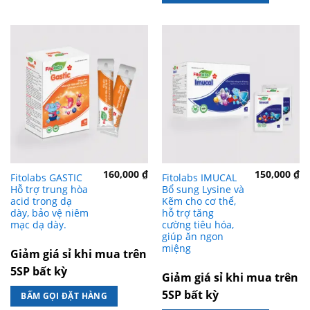
160,000
₫
150,000
₫
Fitolabs GASTIC
Fitolabs IMUCAL
Hỗ trợ trung hòa
Bổ sung Lysine và
acid trong dạ
Kẽm cho cơ thể,
dày, bảo vệ niêm
hỗ trợ tăng
mạc dạ dày.
cường tiêu hóa,
giúp ăn ngon
miệng
Giảm giá sỉ khi mua trên
5SP bất kỳ
Giảm giá sỉ khi mua trên
5SP bất kỳ
BẤM GỌI ĐẶT HÀNG