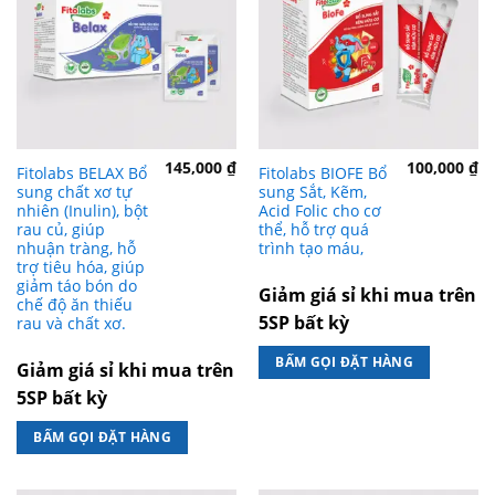
145,000
₫
100,000
₫
Fitolabs BELAX Bổ
Fitolabs BIOFE Bổ
sung chất xơ tự
sung Sắt, Kẽm,
nhiên (Inulin), bột
Acid Folic cho cơ
rau củ, giúp
thể, hỗ trợ quá
nhuận tràng, hỗ
trình tạo máu,
trợ tiêu hóa, giúp
giảm táo bón do
Giảm giá sỉ khi mua trên
chế độ ăn thiếu
5SP bất kỳ
rau và chất xơ.
BẤM GỌI ĐẶT HÀNG
Giảm giá sỉ khi mua trên
5SP bất kỳ
BẤM GỌI ĐẶT HÀNG