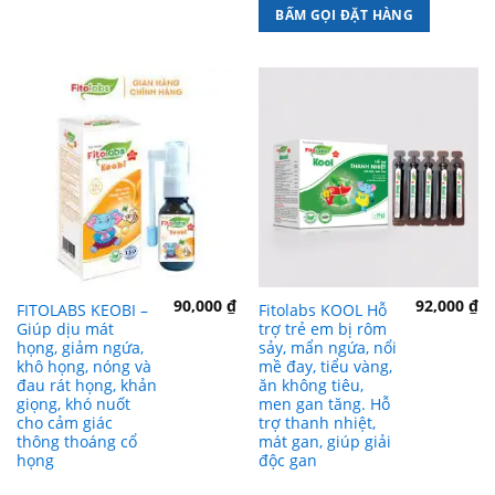
BẤM GỌI ĐẶT HÀNG
90,000
₫
92,000
₫
FITOLABS KEOBI –
Fitolabs KOOL Hỗ
Giúp dịu mát
trợ trẻ em bị rôm
họng, giảm ngứa,
sảy, mẩn ngứa, nổi
khô họng, nóng và
mề đay, tiểu vàng,
đau rát họng, khản
ăn không tiêu,
giọng, khó nuốt
men gan tăng. Hỗ
cho cảm giác
trợ thanh nhiệt,
thông thoáng cổ
mát gan, giúp giải
họng
độc gan