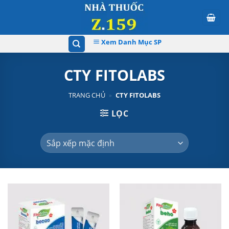
Skip
to
content
Xem Danh Mục SP
CTY FITOLABS
TRANG CHỦ
»
CTY FITOLABS
LỌC