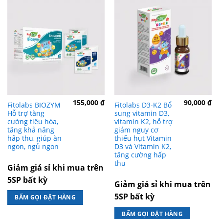
155,000
₫
90,000
₫
Fitolabs BIOZYM
Fitolabs D3-K2 Bổ
Hỗ trợ tăng
sung vitamin D3,
cường tiêu hóa,
vitamin K2, hỗ trợ
tăng khả năng
giảm nguy cơ
hấp thu, giúp ăn
thiếu hụt Vitamin
ngon, ngủ ngon
D3 và Vitamin K2,
tăng cường hấp
thu
Giảm giá sỉ khi mua trên
5SP bất kỳ
Giảm giá sỉ khi mua trên
5SP bất kỳ
BẤM GỌI ĐẶT HÀNG
BẤM GỌI ĐẶT HÀNG