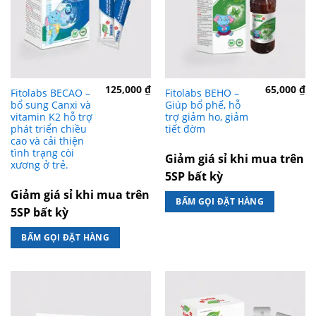
125,000
₫
65,000
₫
Fitolabs BECAO –
Fitolabs BEHO –
bổ sung Canxi và
Giúp bổ phế, hỗ
vitamin K2 hỗ trợ
trợ giảm ho, giảm
phát triển chiều
tiết đờm
cao và cải thiện
tình trạng còi
Giảm giá sỉ khi mua trên
xương ở trẻ.
5SP bất kỳ
Giảm giá sỉ khi mua trên
BẤM GỌI ĐẶT HÀNG
5SP bất kỳ
BẤM GỌI ĐẶT HÀNG