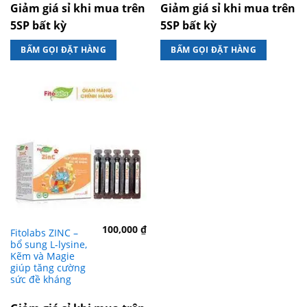
Giảm giá sỉ khi mua trên
Giảm giá sỉ khi mua trên
5SP bất kỳ
5SP bất kỳ
BẤM GỌI ĐẶT HÀNG
BẤM GỌI ĐẶT HÀNG
100,000
₫
Fitolabs ZINC –
bổ sung L-lysine,
Kẽm và Magie
giúp tăng cường
sức đề kháng