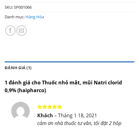
SKU:
SP001066
Danh mục:
Hàng Hóa
ĐÁNH GIÁ (1)
1 đánh giá cho
Thuốc nhỏ mắt, mũi Natri clorid
0,9% (haipharco)
Được xếp
Khách
–
Tháng 1 18, 2021
hạng
5
5
cảm ơn nhà thuốc tư vân, tôi đặt 2 hôp
sao