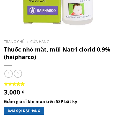
TRANG CHỦ
»
CỬA HÀNG
Thuốc nhỏ mắt, mũi Natri clorid 0,9%
(haipharco)
3,000
5.00
1
trên 5
₫
dựa trên
đánh giá
Giảm giá sỉ khi mua trên 5SP bất kỳ
BẤM GỌI ĐẶT HÀNG