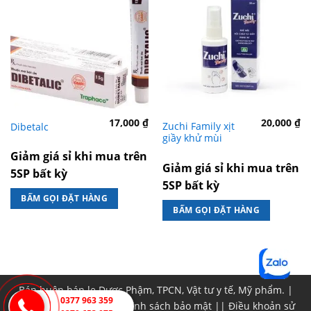
17,000
₫
20,000
₫
Zuchi Family xịt
Dibetalc
giầy khử mùi
Giảm giá sỉ khi mua trên
Giảm giá sỉ khi mua trên
5SP bất kỳ
5SP bất kỳ
BẤM GỌI ĐẶT HÀNG
BẤM GỌI ĐẶT HÀNG
Bán buôn bán lẹ Dược Phậm, TPCN, Vật tư y tế, Mỹ phẩm. |
0377 963 359
Chính sách đổi trả
||
Chính sách bảo mật
||
Điều khoản sử