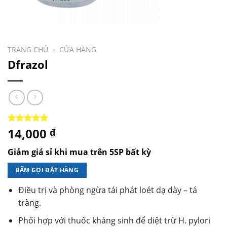
TRANG CHỦ
»
CỬA HÀNG
Dfrazol
14,000
5.00
1
trên 5
₫
dựa trên
đánh giá
Giảm giá sỉ khi mua trên 5SP bất kỳ
BẤM GỌI ĐẶT HÀNG
Điều trị và phòng ngừa tái phát loét dạ dày – tá
tràng.
Phối hợp với thuốc kháng sinh để diệt trừ H. pylori