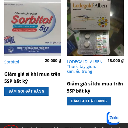
20,000
₫
15,000
₫
LODEGALD -ALBEN
Sorbitol
Thuốc tẩy giun,
sán, ấu trùng
Giảm giá sỉ khi mua trên
5SP bất kỳ
Giảm giá sỉ khi mua trên
5SP bất kỳ
BẤM GỌI ĐẶT HÀNG
BẤM GỌI ĐẶT HÀNG