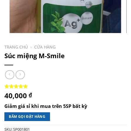
TRANG CHỦ
»
CỬA HÀNG
Súc miệng M-Smile
40,000
5.00
1
trên 5
₫
dựa trên
đánh giá
Giảm giá sỉ khi mua trên 5SP bất kỳ
BẤM GỌI ĐẶT HÀNG
SKU:
SP001801