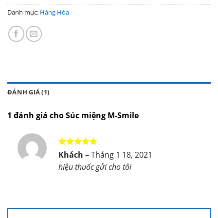
Danh mục:
Hàng Hóa
ĐÁNH GIÁ (1)
1 đánh giá cho
Súc miệng M-Smile
Được xếp
Khách
–
Tháng 1 18, 2021
hạng
5
5
hiệu thuốc gửi cho tôi
sao