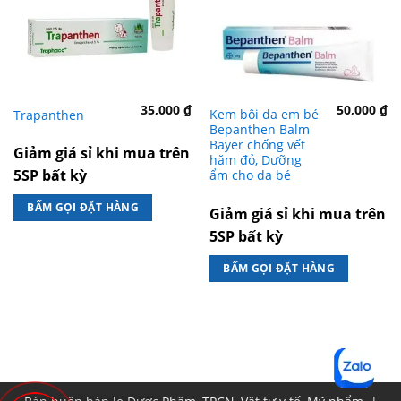
35,000
₫
50,000
₫
Kem bôi da em bé
Trapanthen
Bepanthen Balm
Bayer chống vết
Giảm giá sỉ khi mua trên
hăm đỏ, Dưỡng
5SP bất kỳ
ẩm cho da bé
BẤM GỌI ĐẶT HÀNG
Giảm giá sỉ khi mua trên
5SP bất kỳ
BẤM GỌI ĐẶT HÀNG