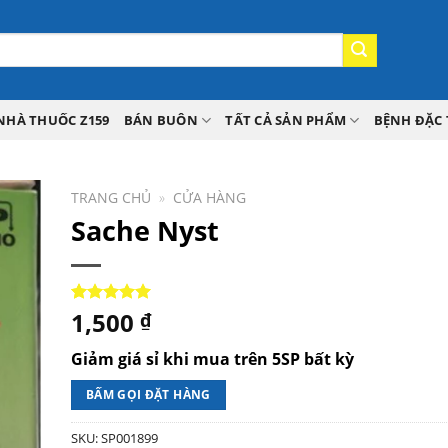
NHÀ THUỐC Z159
BÁN BUÔN
TẤT CẢ SẢN PHẨM
BỆNH ĐẶC 
TRANG CHỦ
»
CỬA HÀNG
Sache Nyst
1,500
5.00
1
trên 5
₫
dựa trên
đánh giá
Giảm giá sỉ khi mua trên 5SP bất kỳ
BẤM GỌI ĐẶT HÀNG
SKU:
SP001899