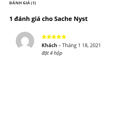
ĐÁNH GIÁ (1)
1 đánh giá cho
Sache Nyst
Được xếp
Khách
–
Tháng 1 18, 2021
hạng
5
5
đặt 4 hộp
sao