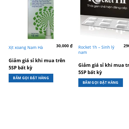
30,000
₫
29
Rocket 1h – Sinh lý
Xịt xoang Nam Hà
nam
Giảm giá sỉ khi mua trên
Giảm giá sỉ khi mua t
5SP bất kỳ
5SP bất kỳ
BẤM GỌI ĐẶT HÀNG
BẤM GỌI ĐẶT HÀNG