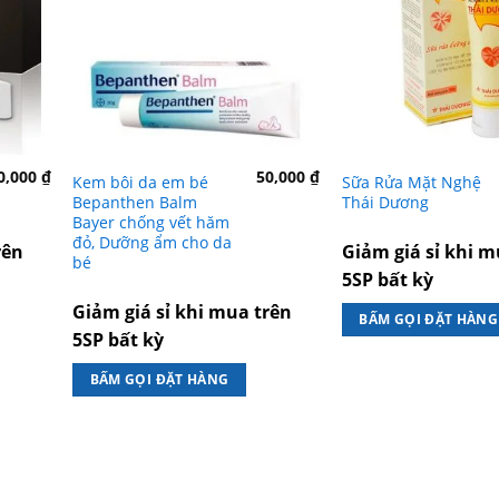
0,000
₫
50,000
₫
Kem bôi da em bé
Sữa Rửa Mặt Nghệ
Bepanthen Balm
Thái Dương
Bayer chống vết hăm
đỏ, Dưỡng ẩm cho da
rên
Giảm giá sỉ khi m
bé
5SP bất kỳ
Giảm giá sỉ khi mua trên
BẤM GỌI ĐẶT HÀNG
5SP bất kỳ
BẤM GỌI ĐẶT HÀNG