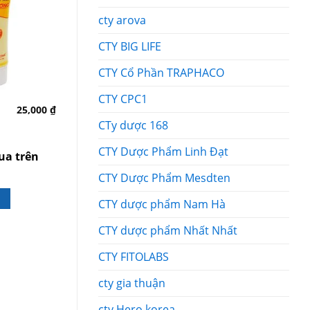
cty arova
CTY BIG LIFE
CTY Cổ Phần TRAPHACO
CTY CPC1
25,000
₫
35,000
₫
Sensodyne Fres
Trapanthen
CTy dược 168
Bạc hà
Giảm giá sỉ khi mua trên
CTY Dược Phẩm Linh Đạt
ua trên
Giảm giá sỉ 
5SP bất kỳ
5SP bất kỳ
CTY Dược Phẩm Mesdten
BẤM GỌI ĐẶT HÀNG
BẤM GỌI ĐẶT
CTY dược phẩm Nam Hà
CTY dược phẩm Nhất Nhất
CTY FITOLABS
cty gia thuận
cty Hero korea