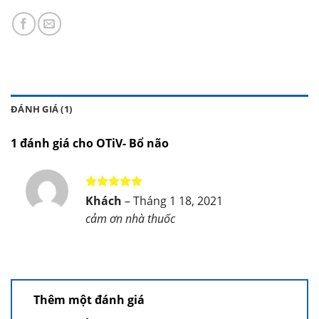
ĐÁNH GIÁ (1)
1 đánh giá cho
OTiV- Bổ não
Được xếp
Khách
–
Tháng 1 18, 2021
hạng
5
5
cảm ơn nhà thuốc
sao
Thêm một đánh giá