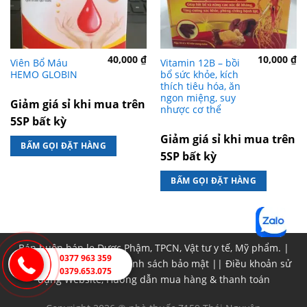
40,000
₫
10,000
₫
Viên Bổ Máu
Vitamin 12B – bồi
HEMO GLOBIN
bổ sức khỏe, kích
thích tiêu hóa, ăn
ngon miệng, suy
Giảm giá sỉ khi mua trên
nhược cơ thể
5SP bất kỳ
Giảm giá sỉ khi mua trên
BẤM GỌI ĐẶT HÀNG
5SP bất kỳ
BẤM GỌI ĐẶT HÀNG
Bán buôn bán lẹ Dược Phậm, TPCN, Vật tư y tế, Mỹ phẩm. |
0377 963 359
Chính sách đổi trả
||
Chính sách bảo mật
||
Điều khoản sử
0379.653.075
dụng Website, Hướng dẫn mua hàng & thanh toán