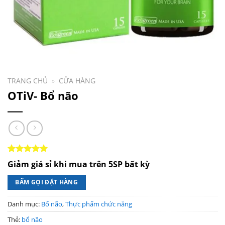
TRANG CHỦ
»
CỬA HÀNG
OTiV- Bổ não
5.00
1
trên 5
Giảm giá sỉ khi mua trên 5SP bất kỳ
dựa trên
đánh giá
BẤM GỌI ĐẶT HÀNG
Danh mục:
Bổ não
,
Thực phẩm chức năng
Thẻ:
bổ não