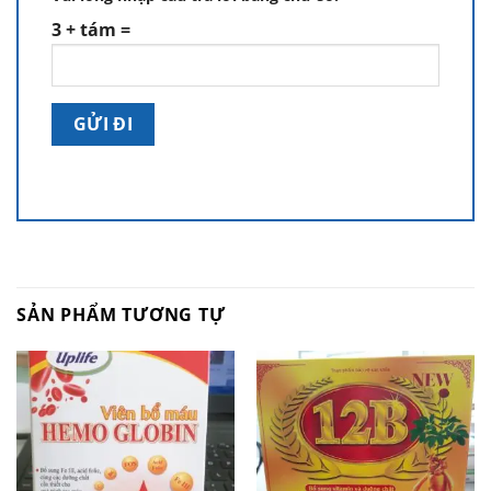
3 + tám =
SẢN PHẨM TƯƠNG TỰ