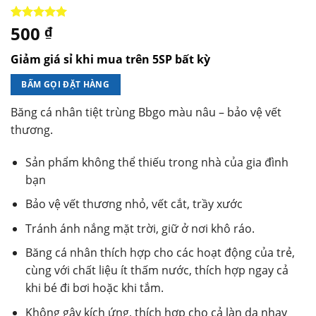
500
5.00
1
trên 5
₫
dựa trên
đánh giá
Giảm giá sỉ khi mua trên 5SP bất kỳ
BẤM GỌI ĐẶT HÀNG
Băng cá nhân tiệt trùng Bbgo màu nâu – bảo vệ vết
thương.
Sản phẩm không thể thiếu trong nhà của gia đình
bạn
Bảo vệ vết thương nhỏ, vết cắt, trầy xước
Tránh ánh nắng mặt trời, giữ ở nơi khô ráo.
Băng cá nhân thích hợp cho các hoạt động của trẻ,
cùng với chất liệu ít thấm nước, thích hợp ngay cả
khi bé đi bơi hoặc khi tắm.
Không gây kích ứng, thích hợp cho cả làn da nhạy