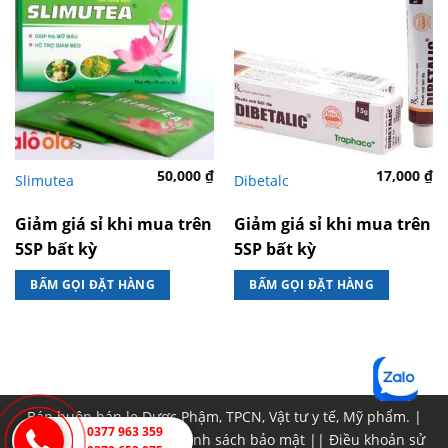
50,000
₫
17,000
₫
Slimutea
Dibetalc
Giảm giá sỉ khi mua trên
Giảm giá sỉ khi mua trên
5SP bất kỳ
5SP bất kỳ
BẤM GỌI ĐẶT HÀNG
BẤM GỌI ĐẶT HÀNG
Bán buôn bán lẹ Dược Phậm, TPCN, Vật tư y tế, Mỹ phẩm. |
0377 963 359
Chính sách đổi trả
||
Chính sách bảo mật
||
Điều khoản sử