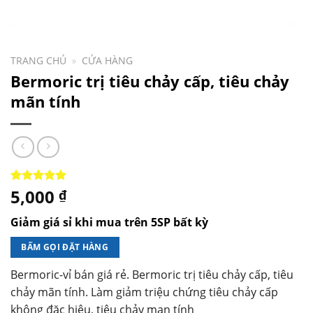
TRANG CHỦ
»
CỬA HÀNG
Bermoric trị tiêu chảy cấp, tiêu chảy
mãn tính
5,000
5.00
1
trên 5
₫
dựa trên
đánh giá
Giảm giá sỉ khi mua trên 5SP bất kỳ
BẤM GỌI ĐẶT HÀNG
Bermoric-vỉ bán giá rẻ. Bermoric trị tiêu chảy cấp, tiêu
chảy mãn tính. Làm giảm triệu chứng tiêu chảy cấp
không đặc hiệu, tiêu chảy mạn tính