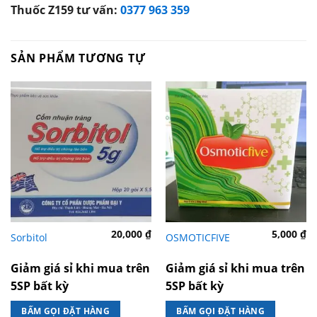
Thuốc Z159 tư vấn:
0377 963 359
SẢN PHẨM TƯƠNG TỰ
20,000
₫
5,000
₫
Sorbitol
OSMOTICFIVE
Giảm giá sỉ khi mua trên
Giảm giá sỉ khi mua trên
5SP bất kỳ
5SP bất kỳ
BẤM GỌI ĐẶT HÀNG
BẤM GỌI ĐẶT HÀNG