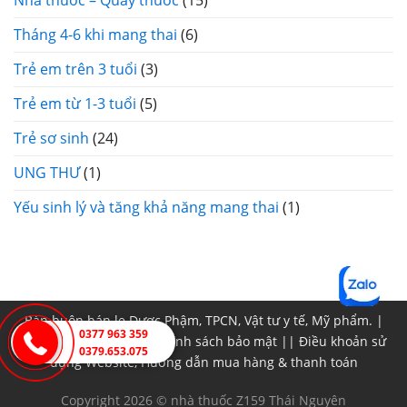
Tháng 4-6 khi mang thai
(6)
Trẻ em trên 3 tuổi
(3)
Trẻ em từ 1-3 tuổi
(5)
Trẻ sơ sinh
(24)
UNG THƯ
(1)
Yếu sinh lý và tăng khả năng mang thai
(1)
Bán buôn bán lẹ Dược Phậm, TPCN, Vật tư y tế, Mỹ phẩm. |
0377 963 359
Chính sách đổi trả
||
Chính sách bảo mật
||
Điều khoản sử
0379.653.075
dụng Website, Hướng dẫn mua hàng & thanh toán
Copyright 2026 © nhà thuốc Z159 Thái Nguyên