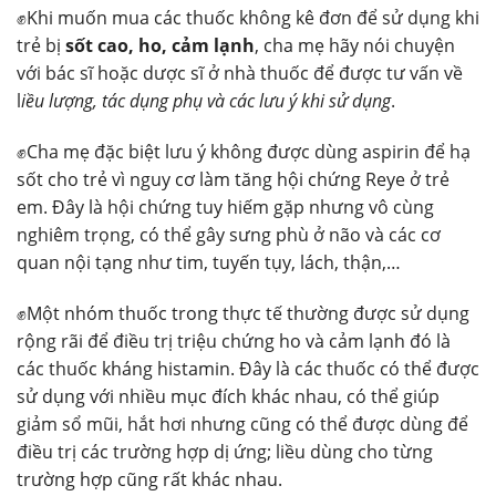
✊Khi muốn mua các thuốc không kê đơn để sử dụng khi
trẻ bị
sốt cao, ho, cảm lạnh
, cha mẹ hãy nói chuyện
với bác sĩ hoặc dược sĩ ở nhà thuốc để được tư vấn về
l
iều lượng, tác dụng phụ và các lưu ý khi sử dụng
.
✊Cha mẹ đặc biệt lưu ý không được dùng aspirin để hạ
sốt cho trẻ vì nguy cơ làm tăng hội chứng Reye ở trẻ
em. Đây là hội chứng tuy hiếm gặp nhưng vô cùng
nghiêm trọng, có thể gây sưng phù ở não và các cơ
quan nội tạng như tim, tuyến tụy, lách, thận,…
✊Một nhóm thuốc trong thực tế thường được sử dụng
rộng rãi để điều trị triệu chứng ho và cảm lạnh đó là
các thuốc kháng histamin. Đây là các thuốc có thể được
sử dụng với nhiều mục đích khác nhau, có thể giúp
giảm sổ mũi, hắt hơi nhưng cũng có thể được dùng để
điều trị các trường hợp dị ứng; liều dùng cho từng
trường hợp cũng rất khác nhau.