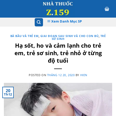
Skip
to
content
Xem Danh Mục SP
BÀ BẦU VÀ TRẺ EM
,
GIAI ĐOẠN SAU SINH VÀ CHO CON BÚ
,
TRẺ
SƠ SINH
Hạ sốt, ho và cảm lạnh cho trẻ
em, trẻ sơ sinh, trẻ nhỏ ở từng
độ tuổi
POSTED ON
THÁNG 12 20, 2020
BY
HIEN
20
Th12