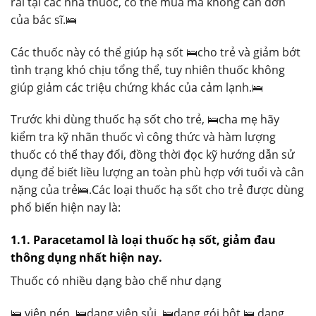
rãi tại các nhà thuốc, có thể mua mà không cần đơn
của bác sĩ.🛌
Các thuốc này có thể giúp hạ sốt 🛌cho trẻ và giảm bớt
tình trạng khó chịu tổng thể, tuy nhiên thuốc không
giúp giảm các triệu chứng khác của cảm lạnh.🛌
Trước khi dùng thuốc hạ sốt cho trẻ, 🛌cha mẹ hãy
kiểm tra kỹ nhãn thuốc vì công thức và hàm lượng
thuốc có thể thay đổi, đồng thời đọc kỹ hướng dẫn sử
dụng để biết liều lượng an toàn phù hợp với tuổi và cân
nặng của trẻ🛌.Các loại thuốc hạ sốt cho trẻ được dùng
phổ biến hiện nay là:
1.1. Paracetamol là loại thuốc hạ sốt, giảm đau
thông dụng nhất hiện nay.
Thuốc có nhiều dạng bào chế như dạng
🛌 viên nén, 🛌dạng viên sủi, 🛌dạng gói bột,🛌 dạng