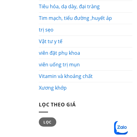
Tiêu hóa, dạ dày, đại tràng
Tim mạch, tiểu đường ,huyết áp
trị sẹo
Vật tư y tế
viên đặt phụ khoa
viên uống trị mụn
Vitamin và khoáng chất
Xương khớp
LỌC THEO GIÁ
Giá
Giá
LỌC
tối
tối
thiểu
đa