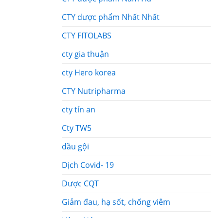
CTY dược phẩm Nhất Nhất
CTY FITOLABS
cty gia thuận
cty Hero korea
CTY Nutripharma
cty tín an
Cty TW5
dầu gội
Dịch Covid- 19
Dược CQT
Giảm đau, hạ sốt, chống viêm