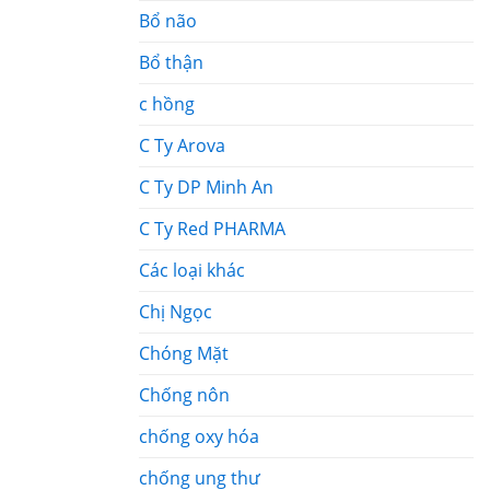
Bổ não
Bổ thận
c hồng
C Ty Arova
C Ty DP Minh An
C Ty Red PHARMA
Các loại khác
Chị Ngọc
Chóng Mặt
Chống nôn
chống oxy hóa
chống ung thư