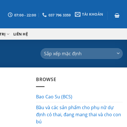
TÀI KHOẢN
07:00 - 22:00
037 796 3359
TRỊ
LIÊN HỆ
BROWSE
Bao Cao Su (BCS)
Bầu và các sản phẩm cho phụ nữ dự
định có thai, đang mang thai và cho con
bú