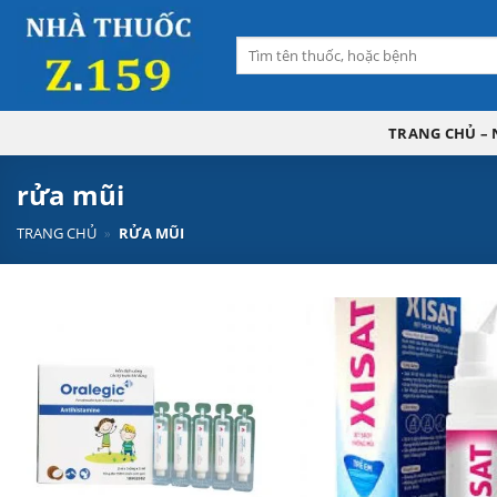
Skip
to
Tìm
content
kiếm:
TRANG CHỦ – 
rửa mũi
TRANG CHỦ
»
RỬA MŨI