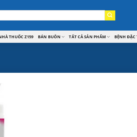
NHÀ THUỐC Z159
BÁN BUÔN
TẤT CẢ SẢN PHẨM
BỆNH ĐẶC 