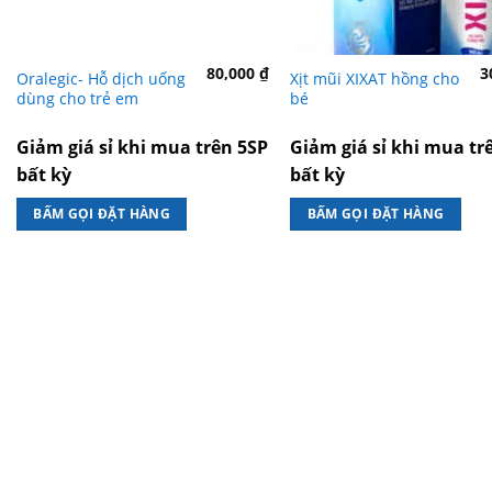
80,000
₫
3
Oralegic- Hỗ dịch uống
Xịt mũi XIXAT hồng cho
dùng cho trẻ em
bé
Giảm giá sỉ khi mua trên 5SP
Giảm giá sỉ khi mua tr
bất kỳ
bất kỳ
BẤM GỌI ĐẶT HÀNG
BẤM GỌI ĐẶT HÀNG