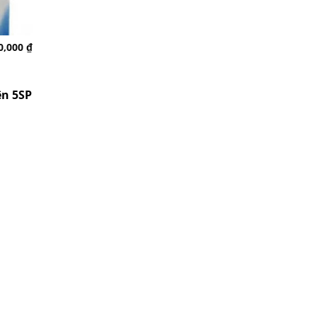
0,000
₫
ên 5SP