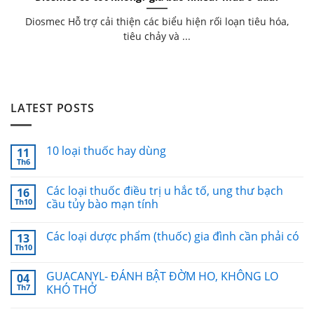
Diosmec Hỗ trợ cải thiện các biểu hiện rối loạn tiêu hóa,
tiêu chảy và ...
LATEST POSTS
10 loại thuốc hay dùng
11
Th6
Các loại thuốc điều trị u hắc tố, ung thư bạch
16
Th10
cầu tủy bào mạn tính
Các loại dược phẩm (thuốc) gia đình cần phải có
13
Th10
GUACANYL- ĐÁNH BẬT ĐỜM HO, KHÔNG LO
04
Th7
KHÓ THỞ