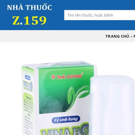
Skip
to
Tìm
content
kiếm:
TRANG CHỦ – 