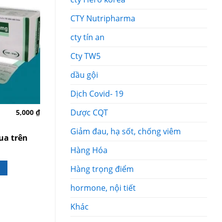
CTY Nutripharma
cty tín an
Cty TW5
dầu gội
Dịch Covid- 19
Dược CQT
5,000
₫
8,000
₫
Viên ngậm Bảo Thanh –
Viên ngậm bảo 
Các chứng ho do cảm
Viên ngậm Bổ p
Giảm đau, hạ sốt, chống viêm
lạnh, nhiễm lạnh, ho
ho, hóa đờm
ua trên
gió, ho khan, ho có
Hàng Hóa
đờm, ho do dị ứng thời
Giảm giá sỉ 
tiết
5SP bất kỳ
Hàng trọng điểm
Giảm giá sỉ khi mua trên
BẤM GỌI ĐẶT
hormone, nội tiết
5SP bất kỳ
Khác
BẤM GỌI ĐẶT HÀNG