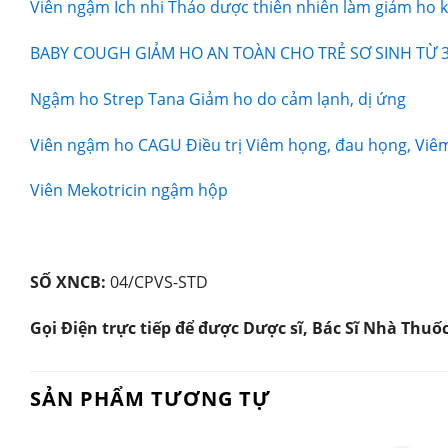
Viên ngậm Ích nhi Thảo dược thiên nhiên làm giảm ho k
BABY COUGH GIẢM HO AN TOÀN CHO TRẺ SƠ SINH TỪ 3 
Ngậm ho Strep Tana Giảm ho do cảm lạnh, dị ứng
Viên ngậm ho CAGU Điều trị Viêm họng, đau họng, Viêm 
Viên Mekotricin ngậm hộp
SỐ XNCB:
04/CPVS-STD
Gọi Điện trực tiếp để được Dược sĩ, Bác Sĩ Nhà Thuố
SẢN PHẨM TƯƠNG TỰ