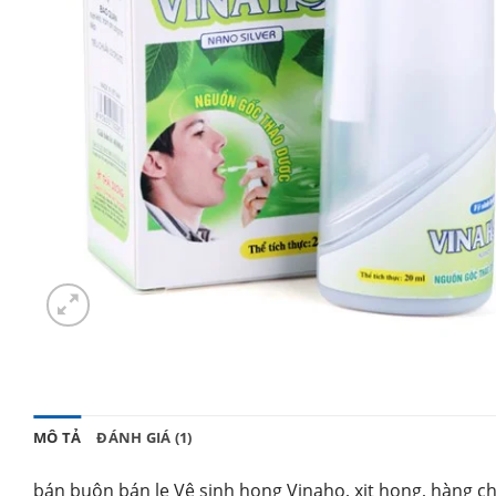
MÔ TẢ
ĐÁNH GIÁ (1)
bán buôn bán lẹ Vệ sinh họng Vinaho, xịt họng, hàng c