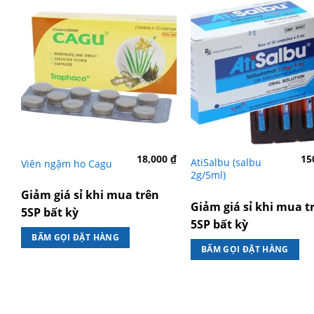
18,000
₫
15
AtiSalbu (salbu
Viên ngậm ho Cagu
2g/5ml)
Giảm giá sỉ khi mua trên
Giảm giá sỉ khi mua t
5SP bất kỳ
5SP bất kỳ
BẤM GỌI ĐẶT HÀNG
BẤM GỌI ĐẶT HÀNG