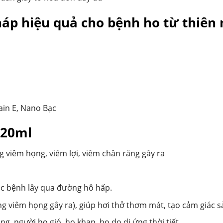
p hiệu quả cho bệnh ho từ thiên 
ain E, Nano Bạc
 20ml
 viêm họng, viêm lợi, viêm chân răng gây ra
ác bệnh lây qua đường hô hấp.
 viêm họng gây ra), giúp hơi thở thơm mát, tạo cảm giác s
g, người ho gió, ho khan, ho do dị ứng thời tiết.