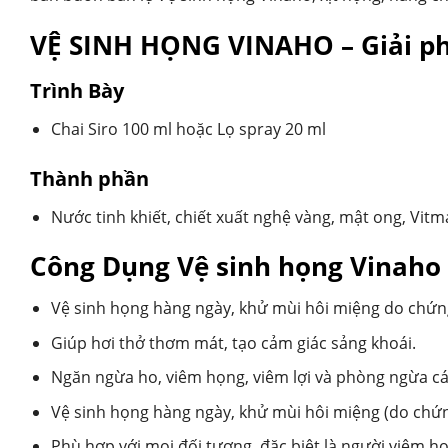
VỆ SINH HỌNG VINAHO – Giải phá
Trình Bày
Chai Siro 100 ml hoặc Lọ spray 20 ml
Thành phần
Nước tinh khiết, chiết xuất nghệ vàng, mật ong, Vitm
Công Dụng Vệ sinh họng Vinaho
Vệ sinh họng hàng ngày, khử mùi hôi miệng do chứng
Giúp hơi thở thơm mát, tạo cảm giác sảng khoái.
Ngăn ngừa ho, viêm họng, viêm lợi và phòng ngừa c
Vệ sinh họng hàng ngày, khử mùi hôi miệng (do chứng
Phù hợp với mọi đối tượng, đặc biệt là người viêm họn