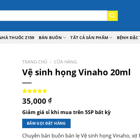
NHÀ THUỐC Z159
BÁN BUÔN
TẤT CẢ SẢN PHẨM
BỆNH ĐẶC 
TRANG CHỦ
»
CỬA HÀNG
Vệ sinh họng Vinaho 20ml
35,000
5.00
1
trên 5
₫
dựa trên
đánh giá
Giảm giá sỉ khi mua trên 5SP bất kỳ
BẤM GỌI ĐẶT HÀNG
Chuyên bán buôn bán lẹ Vệ sinh họng Vinaho, xịt