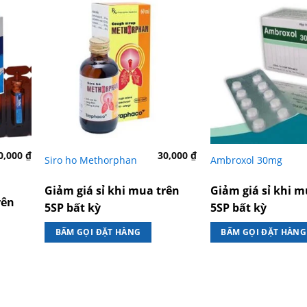
0,000
₫
30,000
₫
Siro ho Methorphan
Ambroxol 30mg
Giảm giá sỉ khi mua trên
Giảm giá sỉ khi m
rên
5SP bất kỳ
5SP bất kỳ
BẤM GỌI ĐẶT HÀNG
BẤM GỌI ĐẶT HÀNG