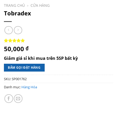
TRANG CHỦ
»
CỬA HÀNG
Tobradex
50,000
5.00
1
trên 5
₫
dựa trên
đánh giá
Giảm giá sỉ khi mua trên 5SP bất kỳ
BẤM GỌI ĐẶT HÀNG
SKU:
SP001762
Danh mục:
Hàng Hóa