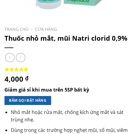
TRANG CHỦ
»
CỬA HÀNG
Thuốc nhỏ mắt, mũi Natri clorid 0,9%
4,000
5.00
1
trên 5
₫
dựa trên
đánh giá
Giảm giá sỉ khi mua trên 5SP bất kỳ
BẤM GỌI ĐẶT HÀNG
Nhỏ mắt hoặc rửa mắt, chống kích ứng mắt và sát
trùng nhẹ.
Dùng trong các trường hợp nghẹt mũi, sổ mũi, viêm