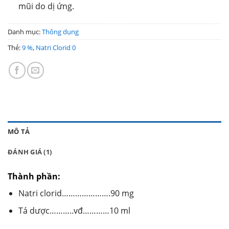
mũi do dị ứng.
Danh mục:
Thông dụng
Thẻ:
9 %
,
Natri Clorid 0
MÔ TẢ
ĐÁNH GIÁ (1)
Thành phần:
Natri clorid………………….90 mg
Tá dược………..vđ…………10 ml