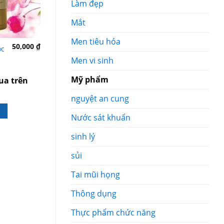
Làm đẹp
Mắt
Men tiêu hóa
50,000
₫
50,000
₫
ọc
Sữa rửa mặt Acnes
Sữa Rửa Mặt O
pure white cleanser
Men vi sinh
Giảm giá sỉ 
Mỹ phẩm
ua trên
Giảm giá sỉ khi mua trên
5SP bất kỳ
5SP bất kỳ
nguyệt an cung
BẤM GỌI ĐẶT
BẤM GỌI ĐẶT HÀNG
Nước sát khuẩn
sinh lý
sủi
Tai mũi họng
Thông dụng
Thực phẩm chức năng