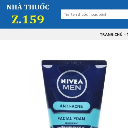
Skip
to
Tìm
content
kiếm:
TRANG CHỦ – 