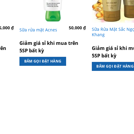
5,000
₫
50,000
₫
Sữa Rửa Mặt Sắc Ng
Sữa rửa mặt Acnes
Khang
Giảm giá sỉ khi mua trên
rên
Giảm giá sỉ khi m
5SP bất kỳ
5SP bất kỳ
BẤM GỌI ĐẶT HÀNG
BẤM GỌI ĐẶT HÀNG