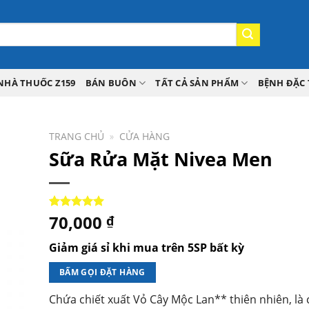
NHÀ THUỐC Z159
BÁN BUÔN
TẤT CẢ SẢN PHẨM
BỆNH ĐẶC 
TRANG CHỦ
»
CỬA HÀNG
Sữa Rửa Mặt Nivea Men
70,000
5.00
1
trên 5
₫
dựa trên
đánh giá
Giảm giá sỉ khi mua trên 5SP bất kỳ
BẤM GỌI ĐẶT HÀNG
Chứa chiết xuất Vỏ Cây Mộc Lan** thiên nhiên, là 