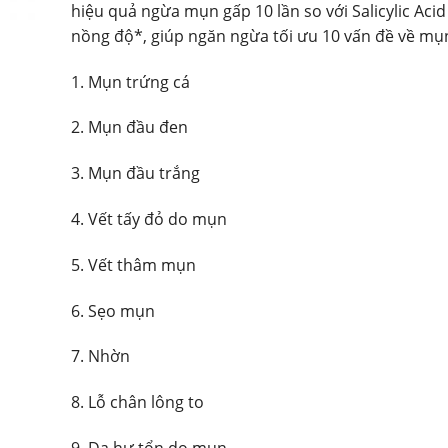
hiệu quả ngừa mụn gấp 10 lần so với Salicylic Acid
nồng độ*, giúp ngăn ngừa tối ưu 10 vấn đề về mụ
1. Mụn trứng cá
2. Mụn đầu đen
3. Mụn đầu trắng
4. Vết tấy đỏ do mụn
5. Vết thâm mụn
6. Sẹo mụn
7. Nhờn
8. Lỗ chân lông to
9. Da hư tổn do mụn