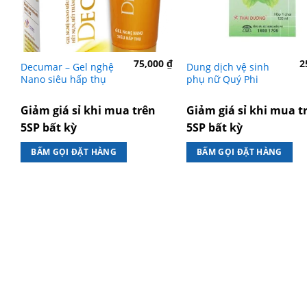
75,000
₫
2
Decumar – Gel nghệ
Dung dịch vệ sinh
Nano siêu hấp thụ
phụ nữ Quý Phi
Giảm giá sỉ khi mua trên
Giảm giá sỉ khi mua t
5SP bất kỳ
5SP bất kỳ
BẤM GỌI ĐẶT HÀNG
BẤM GỌI ĐẶT HÀNG