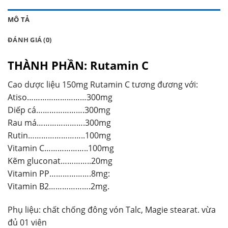
MÔ TẢ
ĐÁNH GIÁ (0)
THÀNH PHẦN: Rutamin C
Cao dược liệu 150mg Rutamin C tương đương với:
Atiso………………………300mg
Diếp cá………………….300mg
Rau má………………….300mg
Rutin……………………..100mg
Vitamin C………………..100mg
Kẽm gluconat…………..20mg
Vitamin PP……………….8mg:
Vitamin B2……………….2mg.
Phụ liệu: chất chống đông vón Talc, Magie stearat. vừa
đủ 01 viên