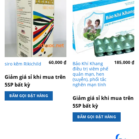
60,000
₫
185,000
₫
Bảo Khí Khang
siro kẽm Rikichild
điều trị viêm phế
quản mạn, hen
Giảm giá sỉ khi mua trên
(suyễn), phổi tắc
5SP bất kỳ
nghẽn mạn tính
BẤM GỌI ĐẶT HÀNG
Giảm giá sỉ khi mua trên
5SP bất kỳ
BẤM GỌI ĐẶT HÀNG