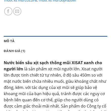
Thuốc xịt mũi COLDI-B
,
Thuốc xịt mũi Dophazolin
MÔ TẢ
ĐÁNH GIÁ (1)
Nước biển sâu xịt sạch thông mũi XISAT xanh cho
người lớn
là sản phẩm xịt mũi người lớn. Xisat người
lớn được tinh chiết từ tự nhiên, ở độ sâu 450m so với
mặt nước biển chứa nhiều muối, giàu khoáng chất như
đồng, kẽm. với tác dụng của xịt mũi sẽ giúp bảo vệ
khoang mũi của bạn hiệu quả, tránh được các nguy cơ
bệnh liên quan đến cơ thể, giúp cho người dùng có
được cảm giác thoải mãi nhất. Sản phẩm do Công ty cổ