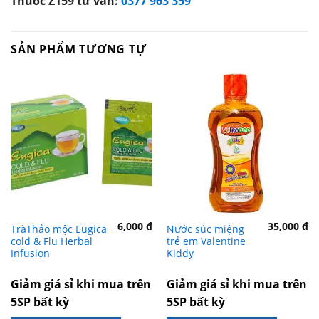
Thuốc Z159 tư vấn:
0377 963 359
SẢN PHẨM TƯƠNG TỰ
6,000
₫
35,000
₫
TràThảo mộc Eugica
Nước súc miệng
cold & Flu Herbal
trẻ em Valentine
Infusion
Kiddy
Giảm giá sỉ khi mua trên
Giảm giá sỉ khi mua trên
5SP bất kỳ
5SP bất kỳ