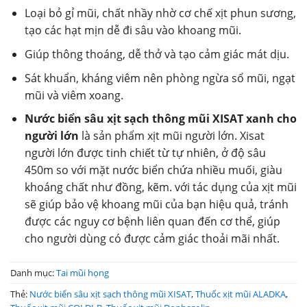
Loại bỏ gỉ mũi, chất nhầy nhờ cơ chế xịt phun sương,
tạo các hạt mịn dễ đi sâu vào khoang mũi.
Giúp thông thoáng, dễ thở và tạo cảm giác mát dịu.
Sát khuẩn, kháng viêm nên phòng ngừa sổ mũi, ngạt
mũi và viêm xoang.
Nước biển sâu xịt sạch thông mũi XISAT xanh cho
người lớn
là sản phẩm xịt mũi người lớn. Xisat
người lớn được tinh chiết từ tự nhiên, ở độ sâu
450m so với mặt nước biển chứa nhiều muối, giàu
khoáng chất như đồng, kẽm. với tác dụng của xịt mũi
sẽ giúp bảo vệ khoang mũi của bạn hiệu quả, tránh
được các nguy cơ bệnh liên quan đến cơ thể, giúp
cho người dùng có được cảm giác thoải mãi nhất.
Danh mục:
Tai mũi họng
Thẻ:
Nước biển sâu xịt sạch thông mũi XISAT
,
Thuốc xịt mũi ALADKA
,