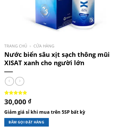
TRANG CHỦ
»
CỬA HÀNG
Nước biển sâu xịt sạch thông mũi
XISAT xanh cho người lớn
30,000
5.00
1
trên 5
₫
dựa trên
đánh giá
Giảm giá sỉ khi mua trên 5SP bất kỳ
BẤM GỌI ĐẶT HÀNG