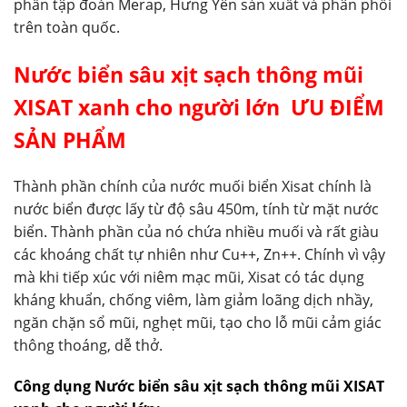
phần tập đoàn Merap, Hưng Yên sản xuất và phân phối
trên toàn quốc.
Nước biển sâu xịt sạch thông mũi
XISAT xanh cho người lớn
ƯU ĐIỂM
SẢN PHẨM
Thành phần chính của nước muối biển Xisat chính là
nước biển được lấy từ độ sâu 450m, tính từ mặt nước
biển. Thành phần của nó chứa nhiều muối và rất giàu
các khoáng chất tự nhiên như Cu++, Zn++. Chính vì vậy
mà khi tiếp xúc với niêm mạc mũi, Xisat có tác dụng
kháng khuẩn, chống viêm, làm giảm loãng dịch nhầy,
ngăn chặn sổ mũi, nghẹt mũi, tạo cho lỗ mũi cảm giác
thông thoáng, dễ thở.
Công dụng Nước biển sâu xịt sạch thông mũi XISAT