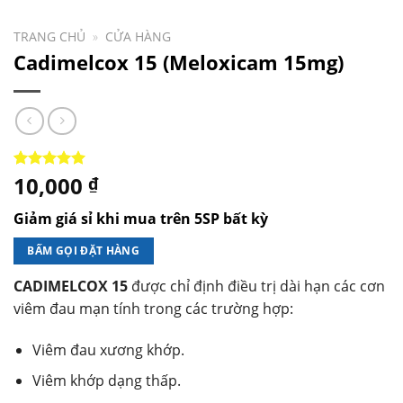
TRANG CHỦ
»
CỬA HÀNG
Cadimelcox 15 (Meloxicam 15mg)
10,000
5.00
1
trên 5
₫
dựa trên
đánh giá
Giảm giá sỉ khi mua trên 5SP bất kỳ
BẤM GỌI ĐẶT HÀNG
CADIMELCOX 15
được chỉ định điều trị dài hạn các cơn
viêm đau mạn tính trong các trường hợp:
Viêm đau xương khớp.
Viêm khớp dạng thấp.